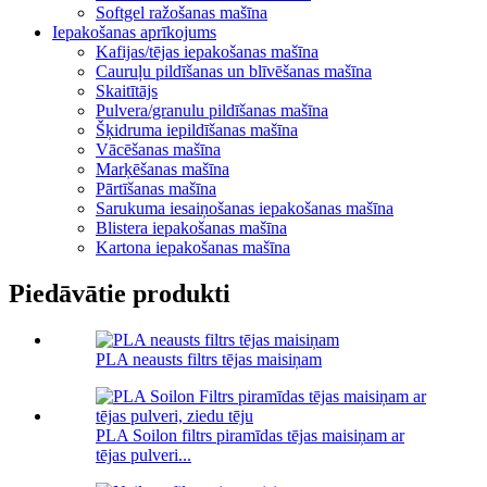
Softgel ražošanas mašīna
Iepakošanas aprīkojums
Kafijas/tējas iepakošanas mašīna
Cauruļu pildīšanas un blīvēšanas mašīna
Skaitītājs
Pulvera/granulu pildīšanas mašīna
Šķidruma iepildīšanas mašīna
Vācēšanas mašīna
Marķēšanas mašīna
Pārtīšanas mašīna
Sarukuma iesaiņošanas iepakošanas mašīna
Blistera iepakošanas mašīna
Kartona iepakošanas mašīna
Piedāvātie produkti
PLA neausts filtrs tējas maisiņam
PLA Soilon filtrs piramīdas tējas maisiņam ar
tējas pulveri...