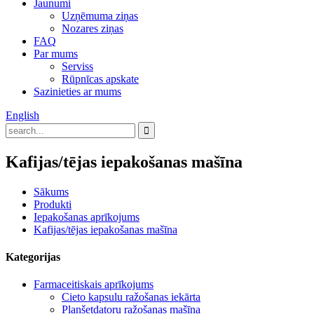
Jaunumi
Uzņēmuma ziņas
Nozares ziņas
FAQ
Par mums
Serviss
Rūpnīcas apskate
Sazinieties ar mums
English
Kafijas/tējas iepakošanas mašīna
Sākums
Produkti
Iepakošanas aprīkojums
Kafijas/tējas iepakošanas mašīna
Kategorijas
Farmaceitiskais aprīkojums
Cieto kapsulu ražošanas iekārta
Planšetdatoru ražošanas mašīna