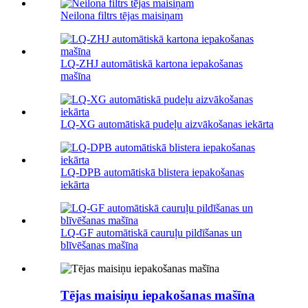
Neilona filtrs tējas maisiņam
LQ-ZHJ automātiskā kartona iepakošanas
mašīna
LQ-XG automātiskā pudeļu aizvākošanas iekārta
LQ-DPB automātiskā blistera iepakošanas
iekārta
LQ-GF automātiskā cauruļu pildīšanas un
blīvēšanas mašīna
Tējas maisiņu iepakošanas mašīna