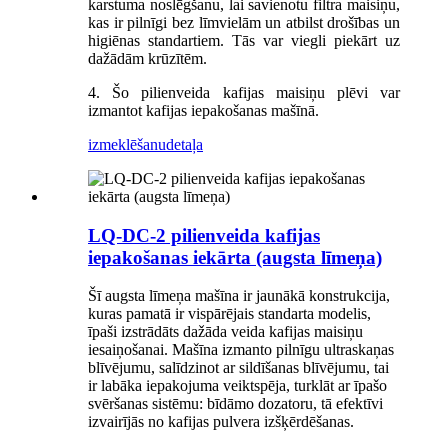
karstuma noslēgšanu, lai savienotu filtra maisiņu,
kas ir pilnīgi bez līmvielām un atbilst drošības un
higiēnas standartiem. Tās var viegli piekārt uz
dažādām krūzītēm.
4. Šo pilienveida kafijas maisiņu plēvi var
izmantot kafijas iepakošanas mašīnā.
izmeklēšanu
detaļa
LQ-DC-2 pilienveida kafijas
iepakošanas iekārta (augsta līmeņa)
Šī augsta līmeņa mašīna ir jaunākā konstrukcija,
kuras pamatā ir vispārējais standarta modelis,
īpaši izstrādāts dažāda veida kafijas maisiņu
iesaiņošanai. Mašīna izmanto pilnīgu ultraskaņas
blīvējumu, salīdzinot ar sildīšanas blīvējumu, tai
ir labāka iepakojuma veiktspēja, turklāt ar īpašo
svēršanas sistēmu: bīdāmo dozatoru, tā efektīvi
izvairījās no kafijas pulvera izšķērdēšanas.