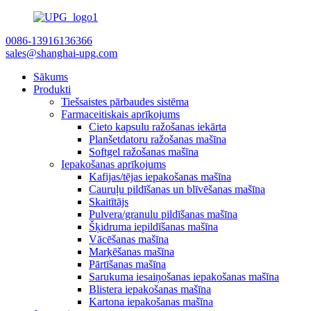
0086-13916136366
sales@shanghai-upg.com
Sākums
Produkti
Tiešsaistes pārbaudes sistēma
Farmaceitiskais aprīkojums
Cieto kapsulu ražošanas iekārta
Planšetdatoru ražošanas mašīna
Softgel ražošanas mašīna
Iepakošanas aprīkojums
Kafijas/tējas iepakošanas mašīna
Cauruļu pildīšanas un blīvēšanas mašīna
Skaitītājs
Pulvera/granulu pildīšanas mašīna
Šķidruma iepildīšanas mašīna
Vācēšanas mašīna
Marķēšanas mašīna
Pārtīšanas mašīna
Sarukuma iesaiņošanas iepakošanas mašīna
Blistera iepakošanas mašīna
Kartona iepakošanas mašīna