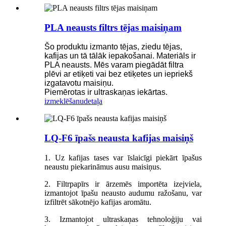
PLA neausts filtrs tējas maisiņam
Šo produktu izmanto tējas, ziedu tējas,
kafijas un tā tālāk iepakošanai. Materiāls ir
PLA neausts. Mēs varam piegādāt filtra
plēvi ar etiķeti vai bez etiķetes un iepriekš
izgatavotu maisiņu.
Piemērotas ir ultraskaņas iekārtas.
izmeklēšanu
detaļa
LQ-F6 īpašs neausta kafijas maisiņš
1. Uz kafijas tases var īslaicīgi piekārt īpašus
neaustu piekarināmus ausu maisiņus.
2. Filtrpapīrs ir ārzemēs importēta izejviela,
izmantojot īpašu neausto audumu ražošanu, var
izfiltrēt sākotnējo kafijas aromātu.
3. Izmantojot ultraskaņas tehnoloģiju vai