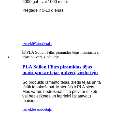
6000 gab. vai 1000 metri.
Piegāde ir 5-10 dienas.
izmeklēšanu
detaļa
PLA Soilon Filtrs piramīdas tējas
maisiņam ar tējas pulveri, ziedu tēju
Šo produktu izmanto tējas, ziedu tējas un tā
tālāk iepakošanai. Materiāls ir PLA siets.
Mēs varam nodrošināt filtra plēvi ar etiķeti
vai bez etiķetes un iepriekš izgatavotu
maisiņu.
izmeklēšanu
detaļa