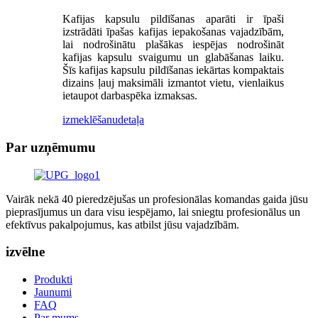
Kafijas kapsulu pildīšanas aparāti ir īpaši
izstrādāti īpašas kafijas iepakošanas vajadzībām,
lai nodrošinātu plašākas iespējas nodrošināt
kafijas kapsulu svaigumu un glabāšanas laiku.
Šīs kafijas kapsulu pildīšanas iekārtas kompaktais
dizains ļauj maksimāli izmantot vietu, vienlaikus
ietaupot darbaspēka izmaksas.
izmeklēšanu
detaļa
Par uzņēmumu
Vairāk nekā 40 pieredzējušas un profesionālas komandas gaida jūsu
pieprasījumus un dara visu iespējamo, lai sniegtu profesionālus un
efektīvus pakalpojumus, kas atbilst jūsu vajadzībām.
izvēlne
Produkti
Jaunumi
FAQ
Par mums