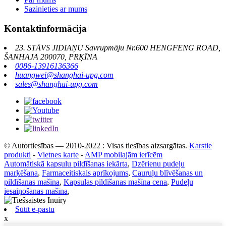
Sazinieties ar mums
Kontaktinformācija
23. STĀVS JIDIAŅU Savrupmāju Nr.600 HENGFENG ROAD,
ŠANHAJA 200070, PRĶĪNA
0086-13916136366
huangwei@shanghai-upg.com
sales@shanghai-upg.com
© Autortiesības — 2010-2022 : Visas tiesības aizsargātas.
Karstie
produkti
-
Vietnes karte
-
AMP mobilajām ierīcēm
Automātiskā kapsulu pildīšanas iekārta
,
Dzērienu pudeļu
marķēšana
,
Farmaceitiskais aprīkojums
,
Cauruļu blīvēšanas un
pildīšanas mašīna
,
Kapsulas pildīšanas mašīna cena
,
Pudeļu
iesaiņošanas mašīna
,
Sūtīt e-pastu
x