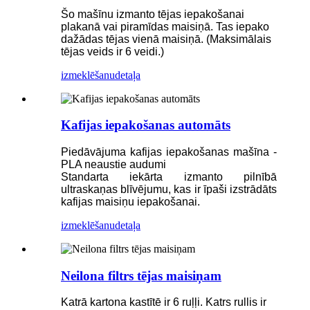
Šo mašīnu izmanto tējas iepakošanai
plakanā vai piramīdas maisiņā. Tas iepako
dažādas tējas vienā maisiņā. (Maksimālais
tējas veids ir 6 veidi.)
izmeklēšanu
detaļa
Kafijas iepakošanas automāts
Piedāvājuma kafijas iepakošanas mašīna -
PLA neaustie audumi
Standarta iekārta izmanto pilnībā
ultraskaņas blīvējumu, kas ir īpaši izstrādāts
kafijas maisiņu iepakošanai.
izmeklēšanu
detaļa
Neilona filtrs tējas maisiņam
Katrā kartona kastītē ir 6 ruļļi. Katrs rullis ir