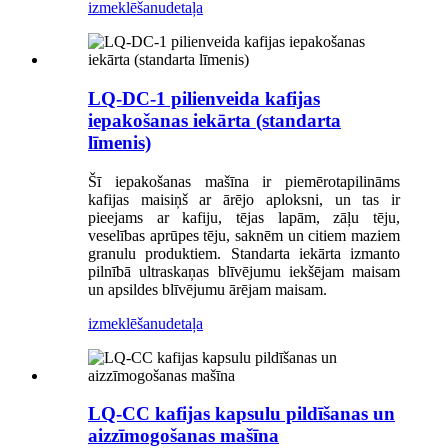
izmeklēšanu
detaļa
LQ-DC-1 pilienveida kafijas
iepakošanas iekārta (standarta
līmenis)
Šī iepakošanas mašīna ir piemērota
pilināms
kafijas maisiņš ar ārējo aploksni, un tas ir
pieejams ar kafiju, tējas lapām, zāļu tēju,
veselības aprūpes tēju, saknēm un citiem maziem
granulu produktiem. Standarta iekārta izmanto
pilnībā ultraskaņas blīvējumu iekšējam maisam
un apsildes blīvējumu ārējam maisam.
izmeklēšanu
detaļa
LQ-CC kafijas kapsulu pildīšanas un
aizzīmogošanas mašīna